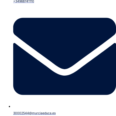
+34968741110
30002544@murciaeduca.es