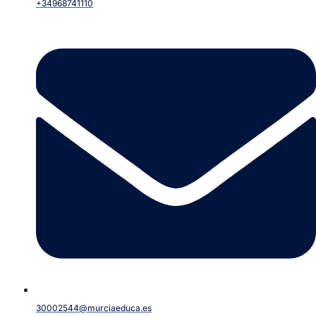
+34968741110
30002544@murciaeduca.es