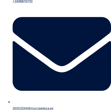
+34968741110
30002544@murciaeduca.es