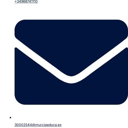
+34968741110
30002544@murciaeduca.es