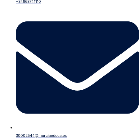
+34968741110
30002544@murciaeduca.es