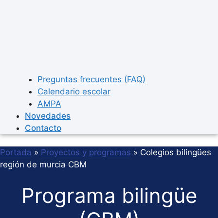
Preguntas frecuentes (FAQ)
Calendario escolar
AMPA
Novedades
Contacto
Portada
»
Proyectos y programas
»
Colegios bilingües
región de murcia CBM
Programa bilingüe