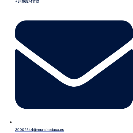
+34968741110
30002544@murciaeduca.es