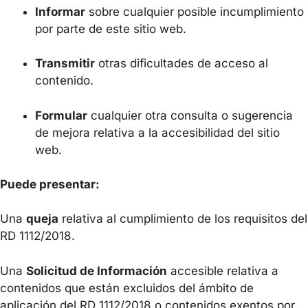
Informar
sobre cualquier posible incumplimiento
por parte de este sitio web.
Transmitir
otras d
ificultades de acceso al
conte
nido.
Formular
cualquier otra consul
ta o sugerencia
de mejora relativa a la acc
esibilidad del sitio
web.
Puede
pr
esentar:
Una
queja
relativa al cumplimiento de los requisitos del
RD 1112/2018.
Una
Solicitud de Información
accesible relativa a
contenidos que están excluidos del ámbito de
aplicación del RD 1112/2018 o co
ntenidos exentos por