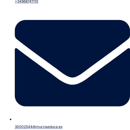
+34968741110
30002544@murciaeduca.es